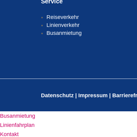
Service
Reiseverkehr
Linienverkehr
Busanmietung
Date
nschutz
|
Impres
sum
|
Barrieref
Busanmietung
Linienfahrplan
Kontakt